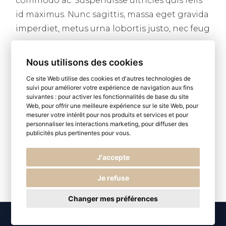
commodo ac. Suspendisse ultricies quis felis
id maximus. Nunc sagittis, massa eget gravida
imperdiet, metus urna lobortis justo, nec feug
Nous utilisons des cookies
READ MORE
Ce site Web utilise des cookies et d'autres technologies de
suivi pour améliorer votre expérience de navigation aux fins
suivantes :
pour activer les fonctionnalités de base du site
Web
,
pour offrir une meilleure expérience sur le site Web
,
pour
mesurer votre intérêt pour nos produits et services et pour
personnaliser les interactions marketing
,
pour diffuser des
publicités plus pertinentes pour vous
.
J'accepte
Je refuse
Changer mes préférences
© 2026
Paris by LS
, All Rights Reserved